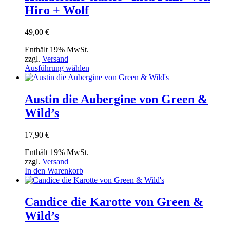
Varianten
Hiro + Wolf
auf.
Die
Optionen
49,00
€
können
auf
Enthält 19% MwSt.
der
zzgl.
Versand
Produktseite
Dieses
Ausführung wählen
gewählt
Produkt
werden
weist
mehrere
Austin die Aubergine von Green &
Varianten
Wild’s
auf.
Die
Optionen
17,90
€
können
auf
Enthält 19% MwSt.
der
zzgl.
Versand
Produktseite
In den Warenkorb
gewählt
werden
Candice die Karotte von Green &
Wild’s