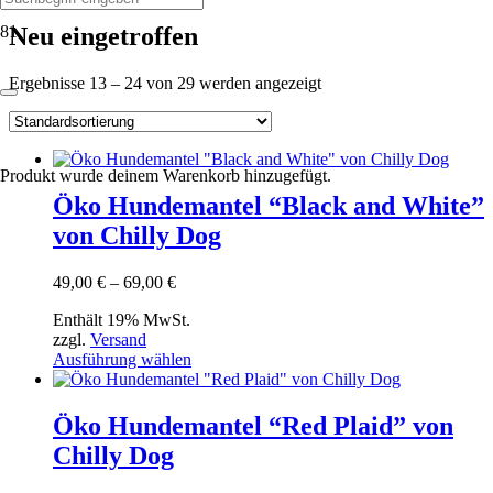
Neu eingetroffen
Ergebnisse 13 – 24 von 29 werden angezeigt
Produkt
wurde deinem Warenkorb hinzugefügt.
Öko Hundemantel “Black and White”
von Chilly Dog
Preisspanne:
49,00
€
–
69,00
€
49,00 €
Enthält 19% MwSt.
bis
zzgl.
Versand
69,00 €
Dieses
Ausführung wählen
Produkt
weist
mehrere
Öko Hundemantel “Red Plaid” von
Varianten
Chilly Dog
auf.
Die