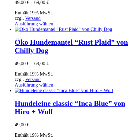
Optionen
Preisspanne:
49,00
€
–
69,00
€
können
49,00 €
auf
Enthält 19% MwSt.
bis
der
zzgl.
Versand
69,00 €
Produktseite
Dieses
Ausführung wählen
gewählt
Produkt
werden
weist
mehrere
Öko Hundemantel “Rust Plaid” von
Varianten
Chilly Dog
auf.
Die
Optionen
Preisspanne:
49,00
€
–
69,00
€
können
49,00 €
auf
Enthält 19% MwSt.
bis
der
zzgl.
Versand
69,00 €
Produktseite
Dieses
Ausführung wählen
gewählt
Produkt
werden
weist
mehrere
Hundeleine classic “Inca Blue” von
Varianten
Hiro + Wolf
auf.
Die
Optionen
49,00
€
können
auf
Enthält 19% MwSt.