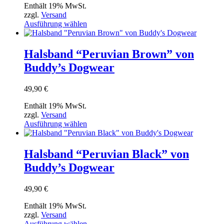
auf
Enthält 19% MwSt.
der
zzgl.
Versand
Produktseite
Dieses
Ausführung wählen
gewählt
Produkt
werden
weist
mehrere
Halsband “Peruvian Brown” von
Varianten
Buddy’s Dogwear
auf.
Die
Optionen
49,90
€
können
auf
Enthält 19% MwSt.
der
zzgl.
Versand
Produktseite
Dieses
Ausführung wählen
gewählt
Produkt
werden
weist
mehrere
Halsband “Peruvian Black” von
Varianten
Buddy’s Dogwear
auf.
Die
Optionen
49,90
€
können
auf
Enthält 19% MwSt.
der
zzgl.
Versand
Produktseite
Dieses
Ausführung wählen