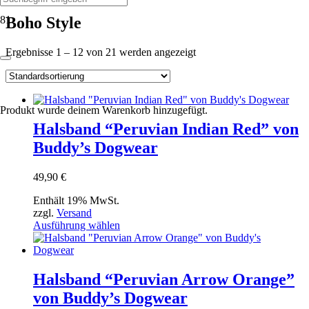
Boho Style
Ergebnisse 1 – 12 von 21 werden angezeigt
Produkt
wurde deinem Warenkorb hinzugefügt.
Halsband “Peruvian Indian Red” von
Buddy’s Dogwear
49,90
€
Enthält 19% MwSt.
zzgl.
Versand
Dieses
Ausführung wählen
Produkt
weist
mehrere
Varianten
Halsband “Peruvian Arrow Orange”
auf.
von Buddy’s Dogwear
Die