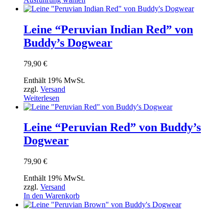
gewählt
Produkt
werden
weist
mehrere
Leine “Peruvian Indian Red” von
Varianten
Buddy’s Dogwear
auf.
Die
Optionen
79,90
€
können
auf
Enthält 19% MwSt.
der
zzgl.
Versand
Produktseite
Weiterlesen
gewählt
werden
Leine “Peruvian Red” von Buddy’s
Dogwear
79,90
€
Enthält 19% MwSt.
zzgl.
Versand
In den Warenkorb