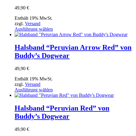
Optionen
können
49,90
€
auf
der
Enthält 19% MwSt.
Produktseite
zzgl.
Versand
gewählt
Dieses
Ausführung wählen
werden
Produkt
weist
mehrere
Halsband “Peruvian Arrow Red” von
Varianten
Buddy’s Dogwear
auf.
Die
Optionen
49,90
€
können
auf
Enthält 19% MwSt.
der
zzgl.
Versand
Produktseite
Dieses
Ausführung wählen
gewählt
Produkt
werden
weist
mehrere
Halsband “Peruvian Red” von
Varianten
Buddy’s Dogwear
auf.
Die
Optionen
49,90
€
können