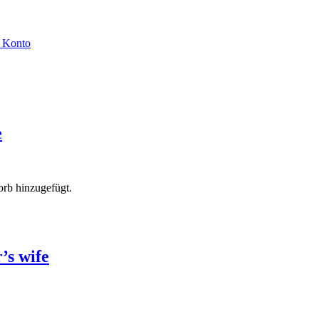
 Konto
e
rb hinzugefügt.
’s wife