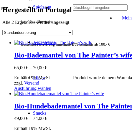
Spielzeug
Hergestellt in Portugal
Mein
info@trudiloves.de
Alle 2 Ergebnisse werden angezeigt
Accessoires
kostenlose Lieferung innerhalb Deutschlands ab 100,- €
Bio-Bademantel von The Painter’s wif
Preisspanne:
65,00
€
–
70,00
€
65,00 €
Enthält 19% MwSt.
Pflege
Produkt
wurde deinem Warenko
bis
zzgl.
Versand
70,00 €
Dieses
Ausführung wählen
Produkt
weist
mehrere
Bio-Hundebademantel von The Painter
Varianten
Snacks
auf.
Preisspanne:
49,00
€
–
74,00
€
Die
49,00 €
Optionen
Enthält 19% MwSt.
bis
können