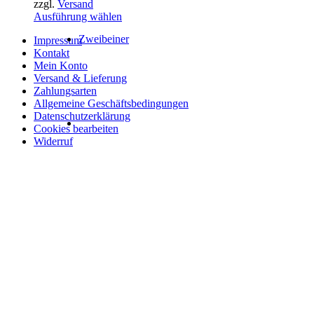
zzgl.
Versand
74,00 €
auf
Dieses
Ausführung wählen
der
Produkt
Produktseite
Zweibeiner
Impressum
weist
gewählt
Kontakt
mehrere
werden
Mein Konto
Varianten
Versand & Lieferung
auf.
Zahlungsarten
Die
Allgemeine Geschäftsbedingungen
Optionen
Datenschutzerklärung
können
Cookies bearbeiten
auf
Widerruf
der
Produktseite
gewählt
werden