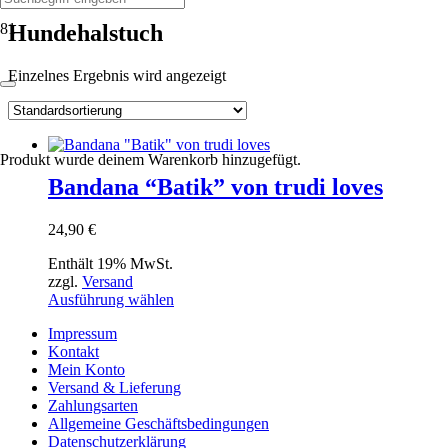
Hundehalstuch
Einzelnes Ergebnis wird angezeigt
Produkt
wurde deinem Warenkorb hinzugefügt.
Bandana “Batik” von trudi loves
24,90
€
Enthält 19% MwSt.
zzgl.
Versand
Dieses
Ausführung wählen
Produkt
Impressum
weist
Kontakt
mehrere
Mein Konto
Varianten
Versand & Lieferung
auf.
Zahlungsarten
Die
Allgemeine Geschäftsbedingungen
Optionen
Datenschutzerklärung
können