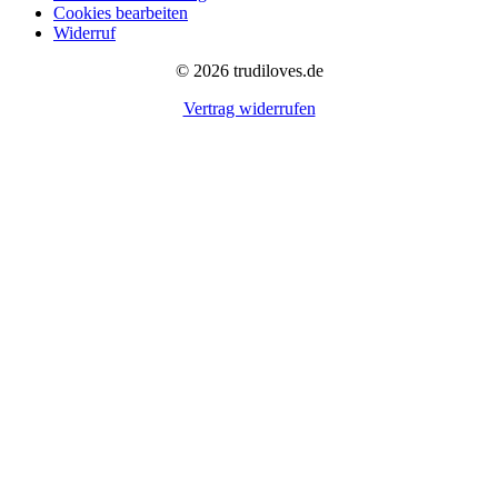
Cookies bearbeiten
auf
Widerruf
der
Produktseite
© 2026 trudiloves.de
gewählt
werden
Vertrag widerrufen