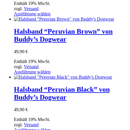
auf
Enthält 19% MwSt.
der
zzgl.
Versand
Produktseite
Dieses
Ausführung wählen
gewählt
Produkt
werden
weist
mehrere
Halsband “Peruvian Brown” von
Varianten
Buddy’s Dogwear
auf.
Die
Optionen
49,90
€
können
auf
Enthält 19% MwSt.
der
zzgl.
Versand
Produktseite
Dieses
Ausführung wählen
gewählt
Produkt
werden
weist
mehrere
Halsband “Peruvian Black” von
Varianten
Buddy’s Dogwear
auf.
Die
Optionen
49,90
€
können
auf
Enthält 19% MwSt.
der
zzgl.
Versand
Produktseite
Dieses
Ausführung wählen