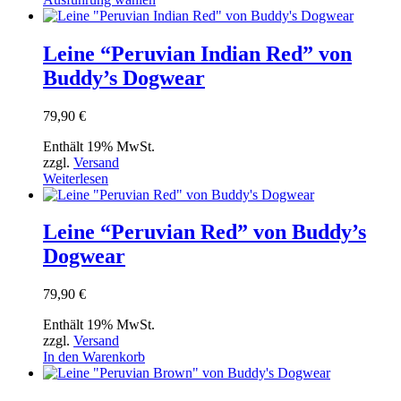
gewählt
Produkt
werden
weist
mehrere
Leine “Peruvian Indian Red” von
Varianten
Buddy’s Dogwear
auf.
Die
Optionen
79,90
€
können
auf
Enthält 19% MwSt.
der
zzgl.
Versand
Produktseite
Weiterlesen
gewählt
werden
Leine “Peruvian Red” von Buddy’s
Dogwear
79,90
€
Enthält 19% MwSt.
zzgl.
Versand
In den Warenkorb