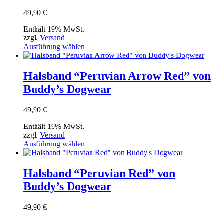
Optionen
können
49,90
€
auf
der
Enthält 19% MwSt.
Produktseite
zzgl.
Versand
gewählt
Dieses
Ausführung wählen
werden
Produkt
weist
mehrere
Halsband “Peruvian Arrow Red” von
Varianten
Buddy’s Dogwear
auf.
Die
Optionen
49,90
€
können
auf
Enthält 19% MwSt.
der
zzgl.
Versand
Produktseite
Dieses
Ausführung wählen
gewählt
Produkt
werden
weist
mehrere
Halsband “Peruvian Red” von
Varianten
Buddy’s Dogwear
auf.
Die
Optionen
49,90
€
können