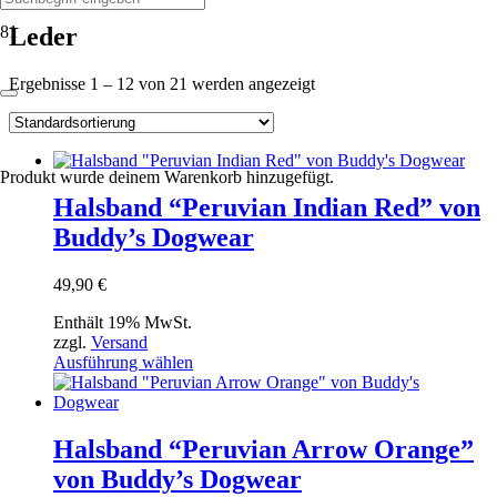
Leder
Ergebnisse 1 – 12 von 21 werden angezeigt
Produkt
wurde deinem Warenkorb hinzugefügt.
Halsband “Peruvian Indian Red” von
Buddy’s Dogwear
49,90
€
Enthält 19% MwSt.
zzgl.
Versand
Dieses
Ausführung wählen
Produkt
weist
mehrere
Varianten
Halsband “Peruvian Arrow Orange”
auf.
von Buddy’s Dogwear
Die