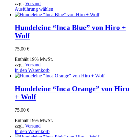
der
zzgl.
Versand
Produktseite
Dieses
Ausführung wählen
gewählt
Produkt
werden
weist
mehrere
Hundeleine “Inca Blue” von Hiro +
Varianten
Wolf
auf.
Die
Optionen
75,00
€
können
auf
Enthält 19% MwSt.
der
zzgl.
Versand
Produktseite
In den Warenkorb
gewählt
werden
Hundeleine “Inca Orange” von Hiro
+ Wolf
75,00
€
Enthält 19% MwSt.
zzgl.
Versand
In den Warenkorb