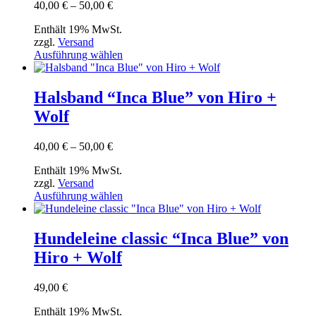
Optionen
Preisspanne:
40,00
€
–
50,00
€
können
40,00 €
auf
Enthält 19% MwSt.
bis
der
zzgl.
Versand
50,00 €
Produktseite
Dieses
Ausführung wählen
gewählt
Produkt
werden
weist
mehrere
Halsband “Inca Blue” von Hiro +
Varianten
Wolf
auf.
Die
Optionen
Preisspanne:
40,00
€
–
50,00
€
können
40,00 €
auf
Enthält 19% MwSt.
bis
der
zzgl.
Versand
50,00 €
Produktseite
Dieses
Ausführung wählen
gewählt
Produkt
werden
weist
mehrere
Hundeleine classic “Inca Blue” von
Varianten
Hiro + Wolf
auf.
Die
Optionen
49,00
€
können
auf
Enthält 19% MwSt.