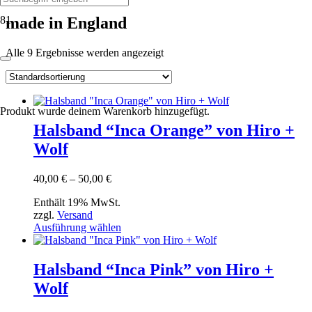
made in England
Alle 9 Ergebnisse werden angezeigt
Produkt
wurde deinem Warenkorb hinzugefügt.
Halsband “Inca Orange” von Hiro +
Wolf
Preisspanne:
40,00
€
–
50,00
€
40,00 €
Enthält 19% MwSt.
bis
zzgl.
Versand
50,00 €
Dieses
Ausführung wählen
Produkt
weist
mehrere
Halsband “Inca Pink” von Hiro +
Varianten
Wolf
auf.
Die