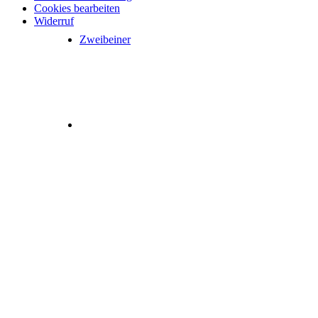
Cookies bearbeiten
auf
Widerruf
der
Produktseite
Zweibeiner
gewählt
werden