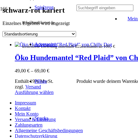
Spielzeug
schwarz-rot kariert
Mein
info@trudiloves.de
Einzelnes Ergebnis wird angezeigt
Accessoires
kostenlose Lieferung innerhalb Deutschlands ab 100,- €
Öko Hundemantel “Red Plaid” von Chi
Preisspanne:
49,00
€
–
69,00
€
49,00 €
Enthält 19% MwSt.
Pflege
Produkt
wurde deinem Warenko
bis
zzgl.
Versand
69,00 €
Dieses
Ausführung wählen
Produkt
Impressum
weist
Kontakt
mehrere
Mein Konto
Varianten
Snacks
Versand & Lieferung
auf.
Zahlungsarten
Die
Allgemeine Geschäftsbedingungen
Optionen
Datenschutzerklärung
können