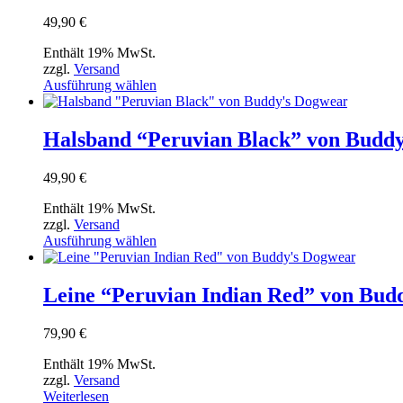
auf.
49,90
€
Die
Optionen
Enthält 19% MwSt.
können
zzgl.
Versand
auf
Dieses
Ausführung wählen
der
Produkt
Produktseite
weist
gewählt
mehrere
Halsband “Peruvian Black” von Budd
werden
Varianten
auf.
49,90
€
Die
Optionen
Enthält 19% MwSt.
können
zzgl.
Versand
auf
Dieses
Ausführung wählen
der
Produkt
Produktseite
weist
gewählt
mehrere
Leine “Peruvian Indian Red” von Bud
werden
Varianten
auf.
79,90
€
Die
Optionen
Enthält 19% MwSt.
können
zzgl.
Versand
auf
Weiterlesen
der