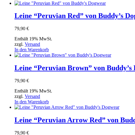
Produktseite
gewählt
Leine “Peruvian Red” von Buddy’s D
werden
79,90
€
Enthält 19% MwSt.
zzgl.
Versand
In den Warenkorb
Leine “Peruvian Brown” von Buddy’s
79,90
€
Enthält 19% MwSt.
zzgl.
Versand
In den Warenkorb
Leine “Peruvian Arrow Red” von Bud
79,90
€