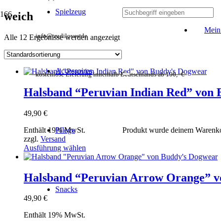
Spielzeug
weich
Mein
info@trudiloves.de
Alle 12 Ergebnisse werden angezeigt
Accessoires
kostenlose Lieferung innerhalb Deutschlands ab 100,- €
Halsband “Peruvian Indian Red” von
49,90
€
Enthält 19% MwSt.
Pflege
Produkt
wurde deinem Warenko
zzgl.
Versand
Dieses
Ausführung wählen
Produkt
weist
mehrere
Halsband “Peruvian Arrow Orange” v
Varianten
Snacks
auf.
49,90
€
Die
Optionen
Enthält 19% MwSt.
können