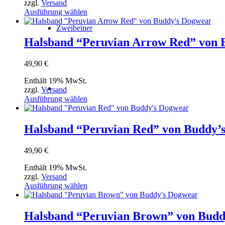
zzgl.
Versand
auf
Dieses
Ausführung wählen
der
Produkt
Produktseite
Zweibeiner
weist
gewählt
mehrere
Halsband “Peruvian Arrow Red” von 
werden
Varianten
auf.
49,90
€
Die
Optionen
Enthält 19% MwSt.
können
zzgl.
Versand
auf
Dieses
Ausführung wählen
der
Produkt
Produktseite
weist
gewählt
mehrere
Halsband “Peruvian Red” von Buddy’
werden
Varianten
auf.
49,90
€
Die
Optionen
Enthält 19% MwSt.
können
zzgl.
Versand
auf
Dieses
Ausführung wählen
der
Produkt
Produktseite
weist
gewählt
mehrere
Halsband “Peruvian Brown” von Budd
werden
Varianten