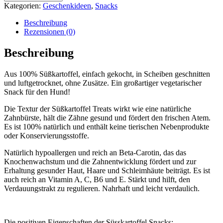
von
Kategorien:
Geschenkideen
,
Snacks
Green
&
Beschreibung
Wilds
Rezensionen (0)
Menge
Beschreibung
Aus 100% Süßkartoffel, einfach gekocht, in Scheiben geschnitten
und luftgetrocknet, ohne Zusätze. Ein großartiger vegetarischer
Snack für den Hund!
Die Textur der Süßkartoffel Treats wirkt wie eine natürliche
Zahnbürste, hält die Zähne gesund und fördert den frischen Atem.
Es ist 100% natürlich und enthält keine tierischen Nebenprodukte
oder Konservierungsstoffe.
Natürlich hypoallergen und reich an Beta-Carotin, das das
Knochenwachstum und die Zahnentwicklung fördert und zur
Erhaltung gesunder Haut, Haare und Schleimhäute beiträgt. Es ist
auch reich an Vitamin A, C, B6 und E. Stärkt und hilft, den
Verdauungstrakt zu regulieren. Nahrhaft und leicht verdaulich.
Die positiven Eigenschaften der Süsskartoffel Snacks: