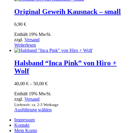
weist
mehrere
Original Geweih Kausnack – small
Varianten
auf.
6,90
€
Die
Optionen
Enthält 19% MwSt.
können
zzgl.
Versand
auf
Weiterlesen
der
Produktseite
gewählt
Halsband “Inca Pink” von Hiro +
werden
Wolf
Preisspanne:
40,00
€
–
50,00
€
40,00 €
Enthält 19% MwSt.
bis
zzgl.
Versand
50,00 €
Lieferzeit: ca. 2-3 Werktage
Dieses
Ausführung wählen
Produkt
Impressum
weist
Kontakt
mehrere
Mein Konto
Varianten