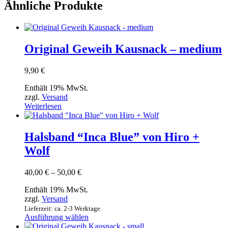
Ähnliche Produkte
Original Geweih Kausnack – medium
9,90
€
Enthält 19% MwSt.
zzgl.
Versand
Weiterlesen
Halsband “Inca Blue” von Hiro +
Wolf
Preisspanne:
40,00
€
–
50,00
€
40,00 €
Enthält 19% MwSt.
bis
zzgl.
Versand
50,00 €
Lieferzeit: ca. 2-3 Werktage
Dieses
Ausführung wählen
Produkt