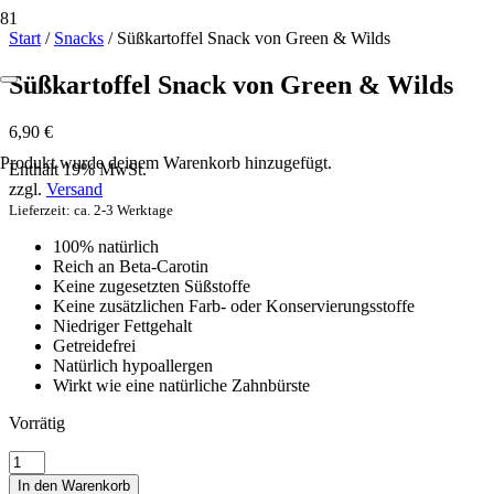
Start
/
Snacks
/ Süßkartoffel Snack von Green & Wilds
Süßkartoffel Snack von Green & Wilds
6,90
€
Produkt
wurde deinem Warenkorb hinzugefügt.
Enthält 19% MwSt.
zzgl.
Versand
Lieferzeit: ca. 2-3 Werktage
100% natürlich
Reich an Beta-Carotin
Keine zugesetzten Süßstoffe
Keine zusätzlichen Farb- oder Konservierungsstoffe
Niedriger Fettgehalt
Getreidefrei
Natürlich hypoallergen
Wirkt wie eine natürliche Zahnbürste
Vorrätig
Süßkartoffel
Snack
In den Warenkorb