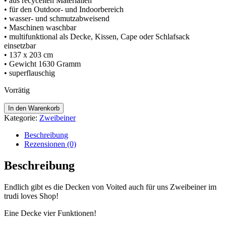
• aus recycelten Materialien
• für den Outdoor- und Indoorbereich
• wasser- und schmutzabweisend
• Maschinen waschbar
• multifunktional als Decke, Kissen, Cape oder Schlafsack
einsetzbar
• 137 x 203 cm
• Gewicht 1630 Gramm
• superflauschig
Vorrätig
Cloudtouch
In den Warenkorb
Pillow
Kategorie:
Zweibeiner
Blanket
"Camp
Beschreibung
Vibes
Rezensionen (0)
cinnabar"
von
Beschreibung
Voited
Menge
Endlich gibt es die Decken von Voited auch für uns Zweibeiner im
trudi loves Shop!
Eine Decke vier Funktionen!