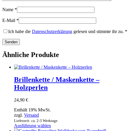
Name
*
E-Mail
*
Ich habe die
Datenschutzerklärung
gelesen und stimmte ihr zu.
*
Ähnliche Produkte
Brillenkette / Maskenkette –
Holzperlen
24,90
€
Enthält 19% MwSt.
zzgl.
Versand
Lieferzeit: ca. 2-3 Werktage
Dieses
Ausführung wählen
Produkt