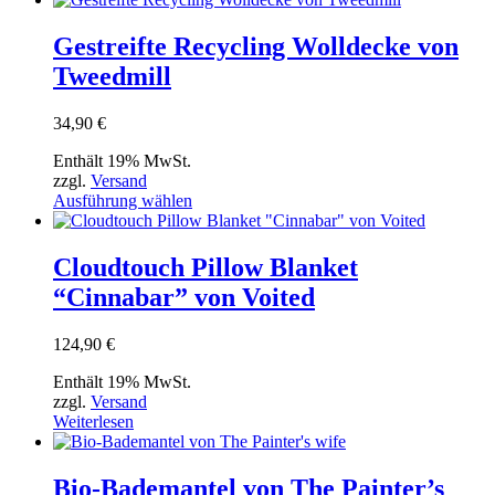
weist
mehrere
Gestreifte Recycling Wolldecke von
Varianten
Tweedmill
auf.
Die
Optionen
34,90
€
können
auf
Enthält 19% MwSt.
der
zzgl.
Versand
Produktseite
Dieses
Ausführung wählen
gewählt
Produkt
werden
weist
mehrere
Cloudtouch Pillow Blanket
Varianten
“Cinnabar” von Voited
auf.
Die
Optionen
124,90
€
können
auf
Enthält 19% MwSt.
der
zzgl.
Versand
Produktseite
Weiterlesen
gewählt
werden
Bio-Bademantel von The Painter’s