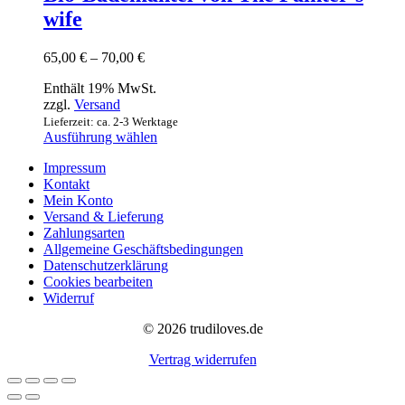
wife
Preisspanne:
65,00
€
–
70,00
€
65,00 €
Enthält 19% MwSt.
bis
zzgl.
Versand
70,00 €
Lieferzeit: ca. 2-3 Werktage
Dieses
Ausführung wählen
Produkt
Impressum
weist
Kontakt
mehrere
Mein Konto
Varianten
Versand & Lieferung
auf.
Zahlungsarten
Die
Allgemeine Geschäftsbedingungen
Optionen
Datenschutzerklärung
können
Cookies bearbeiten
auf
Widerruf
der
Produktseite
© 2026 trudiloves.de
gewählt
werden
Vertrag widerrufen