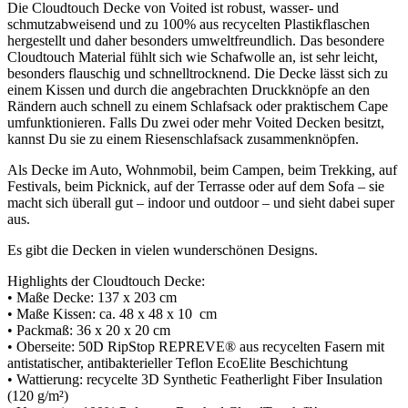
Die Cloudtouch Decke von Voited ist robust, wasser- und
schmutzabweisend und zu 100% aus recycelten Plastikflaschen
hergestellt und daher besonders umweltfreundlich. Das besondere
Cloudtouch Material fühlt sich wie Schafwolle an, ist sehr leicht,
besonders flauschig und schnelltrocknend. Die Decke lässt sich zu
einem Kissen und durch die angebrachten Druckknöpfe an den
Rändern auch schnell zu einem Schlafsack oder praktischem Cape
umfunktionieren. Falls Du zwei oder mehr Voited Decken besitzt,
kannst Du sie zu einem Riesenschlafsack zusammenknöpfen.
Als Decke im Auto, Wohnmobil, beim Campen, beim Trekking, auf
Festivals, beim Picknick, auf der Terrasse oder auf dem Sofa – sie
macht sich überall gut – indoor und outdoor – und sieht dabei super
aus.
Es gibt die Decken in vielen wunderschönen Designs.
Highlights der Cloudtouch Decke:
• Maße Decke: 137 x 203 cm
• Maße Kissen: ca. 48 x 48 x 10 cm
• Packmaß: 36 x 20 x 20 cm
• Oberseite: 50D RipStop REPREVE® aus recycelten Fasern mit
antistatischer, antibakterieller Teflon EcoElite Beschichtung
• Wattierung: recycelte 3D Synthetic Featherlight Fiber Insulation
(120 g/m²)